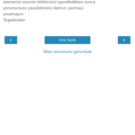
isterseniz:anonim bölümünü işaretledikten sonra
yorumunuzu yazabilirsiniz.Adınızı yazmayı
unutmayın.
Teşekkürler.
‹
›
Ana Sayfa
Web sürümünü görüntüle