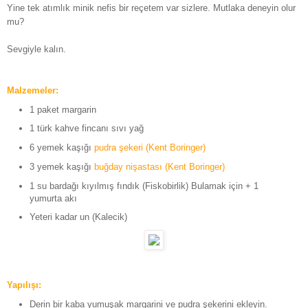
Yine tek atımlık minik nefis bir reçetem var sizlere. Mutlaka deneyin olur
mu?
Sevgiyle kalın.
Malzemeler:
1 paket margarin
1 türk kahve fincanı sıvı yağ
6 yemek kaşığı
pudra şekeri (Kent Boringer)
3 yemek kaşığı
buğday nişastası (Kent Boringer)
1 su bardağı kıyılmış fındık (Fiskobirlik) Bulamak için + 1
yumurta akı
Yeteri kadar un (Kalecik)
Yapılışı:
Derin bir kaba yumuşak margarini ve pudra şekerini ekleyin.